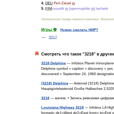
4
.
DEU
Perl
-
Ziesel
m
5
.
FRA
souslik
m
[
spermophile
m
]
tacheté
Пятиязычный
словарь
названий
животных
.
Млекопи
Игры ⚽
Нужно сделать НИР?
3217
Смотреть что такое "3218" в други
3218 Delphine
— Infobox Planet minorplane
Delphine symbol = caption = discovery = yes 
discovered = September 24, 1960 designa
(3218) Delphine
— Asteroid (3218) Delphine 
Hauptgürtelasteroid Große Halbachse 2,5
3218
— матем. • Запись римскими цифр
Louisiana Highway 3218
— Infobox LA High
formed= dir1=West dir2=East from= to=End of