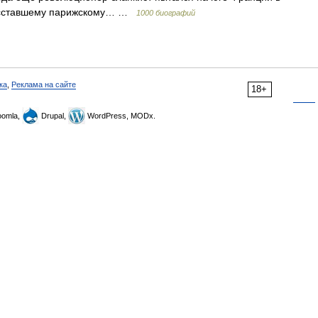
восставшему парижскому… …
1000 биографий
ка
,
Реклама на сайте
18+
omla,
Drupal,
WordPress, MODx.