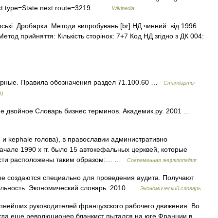
ext type=State next route=3219… …
Wikipedia
ькі. Дробарки. Методи випробувань [br] НД чинний: від 1996
етод прийняття: Кількість сторінок: 7+7 Код НД згідно з ДК 004:
ирные. Правила обозначения раздел 71.100.60 …
Стандарты
О)
е двойное Словарь бизнес терминов. Академик.ру. 2001 …
. и kephale голова), в православии административно
ачале 1990 х гг. было 15 автокефальных церквей, которые
ности расположены таким образом:… …
Современная энциклопедия
 создаются специально для проведения аудита. Получают
ельность. Экономический словарь. 2010 …
Экономический словарь
упнейших руководителей французского рабочего движения. Во
огда еще революционер бланкист пытался на юге Франции в