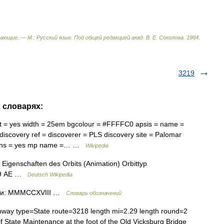
тающие
. —
М
.
:
Русский
язык
.
Под
общей
редакцией
акад
.
В
.
Е
.
Соколова
.
1984
.
3219
х словарях:
t = yes width = 25em bgcolour = #FFFFC0 apsis = name =
discovery ref = discoverer = PLS discovery site = Palomar
tions = yes mp name =… …
Wikipedia
Eigenschaften des Orbits (Animation) Orbittyp
209 AE …
Deutsch Wikipedia
ами: MMMCCXVIII …
Словарь обозначений
way type=State route=3218 length mi=2.29 length round=2
 State Maintenance at the foot of the Old Vicksburg Bridge