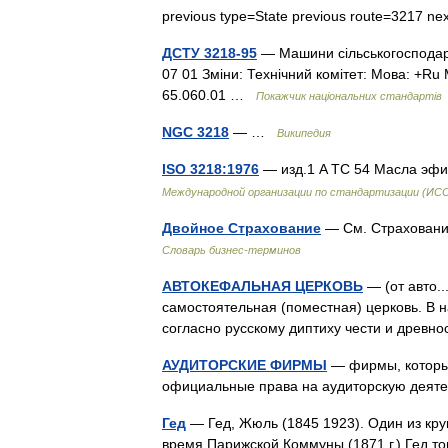
previous type=State previous route=3217 n
ДСТУ 3218-95
— Машини сільськогосподарс
07 01 Зміни: Технічний комітет: Мова: +Ru М
65.060.01 …
Покажчик національних стандартів
NGC 3218
— …
Википедия
ISO 3218:1976
— изд.1 A TC 54 Масла эф
Международной организации по стандартизации (ИС
Двойное Страхование
— См. Страховани
Словарь бизнес-терминов
АВТОКЕФАЛЬНАЯ ЦЕРКОВЬ
— (от авто..
самостоятельная (поместная) церковь. В н
согласно русскому диптиху чести и древ
АУДИТОРСКИЕ ФИРМЫ
— фирмы, которые
официальные права на аудиторскую деят
Гед
— Гед, Жюль (1845 1923). Один из кр
время Парижской Коммуны (1871 г.) Гед т