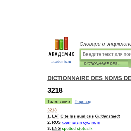
Словари и энциклоп
academic.ru
DICTIONNAIRE DES NOMS DES ANIMAUX EN CINQ LANGUES
DICTIONNAIRE DES NOMS D
3218
Толкование
Перевод
3218
1
.
LAT
Citellus
suslicus
Güldenstaedt
2
.
RUS
крапчатый
суслик
m
3
.
ENG
spotted
s
(
o
)
uslik